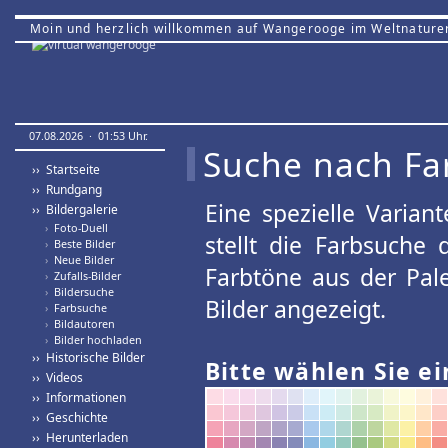
Moin und herzlich willkommen auf Wangerooge im Weltnature
07.08.2026 · 01:53 Uhr.
Suche nach Fa
›› Startseite
›› Rundgang
Eine spezielle Variant
›› Bildergalerie
›
Foto-Duell
stellt die Farbsuche
›
Beste Bilder
›
Neue Bilder
Farbtöne aus der Pal
›
Zufalls-Bilder
›
Bildersuche
Bilder angezeigt.
›
Farbsuche
›
Bildautoren
›
Bilder hochladen
›› Historische Bilder
Bitte wählen Sie ei
›› Videos
›› Informationen
›› Geschichte
›› Herunterladen