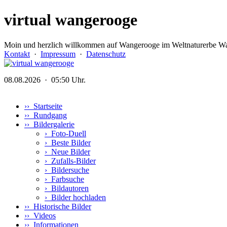
virtual wangerooge
Moin und herzlich willkommen auf Wangerooge im Weltnaturerbe Wa
Kontakt
·
Impressum
·
Datenschutz
08.08.2026 · 05:50 Uhr.
›› Startseite
›› Rundgang
›› Bildergalerie
›
Foto-Duell
›
Beste Bilder
›
Neue Bilder
›
Zufalls-Bilder
›
Bildersuche
›
Farbsuche
›
Bildautoren
›
Bilder hochladen
›› Historische Bilder
›› Videos
›› Informationen