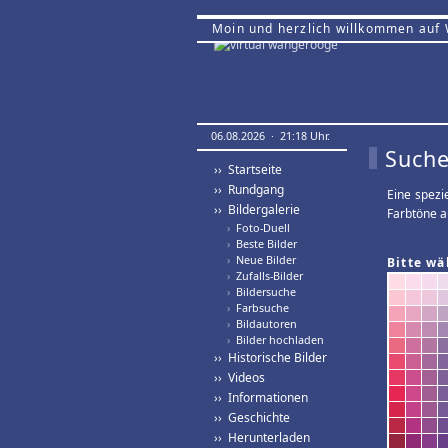
Moin und herzlich willkommen auf
06.08.2026 · 21:18 Uhr.
Suche
›› Startseite
›› Rundgang
Eine spezi
›› Bildergalerie
Farbtöne a
›
Foto-Duell
›
Beste Bilder
›
Neue Bilder
Bitte wä
›
Zufalls-Bilder
›
Bildersuche
›
Farbsuche
›
Bildautoren
›
Bilder hochladen
›› Historische Bilder
›› Videos
›› Informationen
›› Geschichte
›› Herunterladen