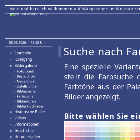
Moin und herzlich willkommen auf Wangerooge im Weltnature
08.08.2026 · 16:25 Uhr.
Suche nach Fa
›› Startseite
›› Rundgang
Eine spezielle Variant
›› Bildergalerie
›
Foto-Duell
stellt die Farbsuche
›
Beste Bilder
›
Neue Bilder
Farbtöne aus der Pal
›
Zufalls-Bilder
›
Bildersuche
Bilder angezeigt.
›
Farbsuche
›
Bildautoren
›
Bilder hochladen
›› Historische Bilder
Bitte wählen Sie ei
›› Videos
›› Informationen
›› Geschichte
›› Herunterladen