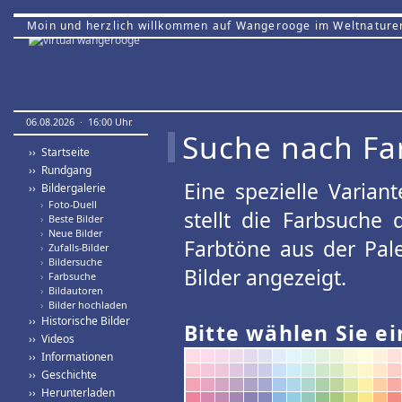
Moin und herzlich willkommen auf Wangerooge im Weltnature
06.08.2026 · 16:00 Uhr.
Suche nach Fa
›› Startseite
›› Rundgang
Eine spezielle Variant
›› Bildergalerie
›
Foto-Duell
stellt die Farbsuche
›
Beste Bilder
›
Neue Bilder
Farbtöne aus der Pal
›
Zufalls-Bilder
›
Bildersuche
Bilder angezeigt.
›
Farbsuche
›
Bildautoren
›
Bilder hochladen
›› Historische Bilder
Bitte wählen Sie ei
›› Videos
›› Informationen
›› Geschichte
›› Herunterladen