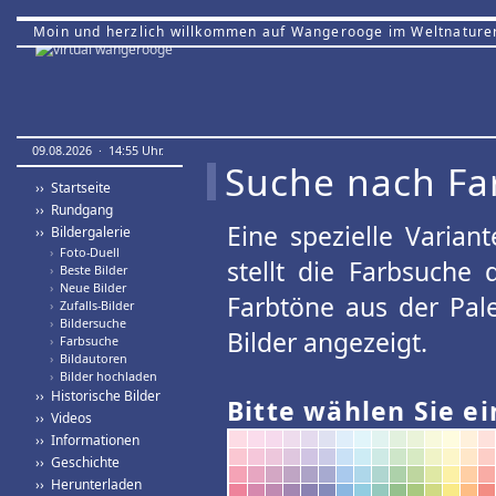
Moin und herzlich willkommen auf Wangerooge im Weltnature
09.08.2026 · 14:55 Uhr.
Suche nach Fa
›› Startseite
›› Rundgang
Eine spezielle Variant
›› Bildergalerie
›
Foto-Duell
stellt die Farbsuche
›
Beste Bilder
›
Neue Bilder
Farbtöne aus der Pal
›
Zufalls-Bilder
›
Bildersuche
Bilder angezeigt.
›
Farbsuche
›
Bildautoren
›
Bilder hochladen
›› Historische Bilder
Bitte wählen Sie ei
›› Videos
›› Informationen
›› Geschichte
›› Herunterladen