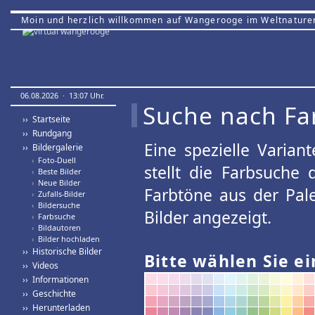
Moin und herzlich willkommen auf Wangerooge im Weltnature
06.08.2026 · 13:07 Uhr.
Suche nach Fa
›› Startseite
›› Rundgang
Eine spezielle Variant
›› Bildergalerie
›
Foto-Duell
stellt die Farbsuche
›
Beste Bilder
›
Neue Bilder
Farbtöne aus der Pal
›
Zufalls-Bilder
›
Bildersuche
Bilder angezeigt.
›
Farbsuche
›
Bildautoren
›
Bilder hochladen
›› Historische Bilder
Bitte wählen Sie ei
›› Videos
›› Informationen
›› Geschichte
›› Herunterladen