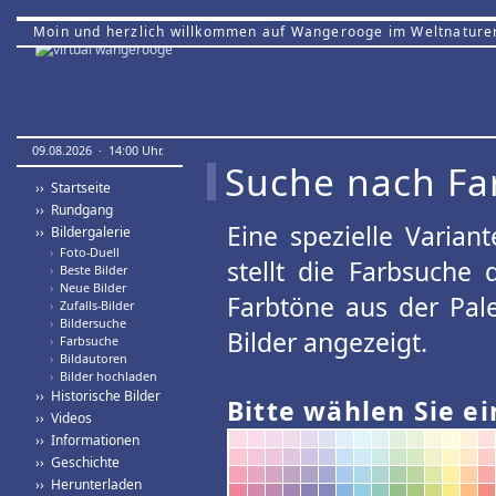
Moin und herzlich willkommen auf Wangerooge im Weltnature
09.08.2026 · 14:00 Uhr.
Suche nach Fa
›› Startseite
›› Rundgang
Eine spezielle Variant
›› Bildergalerie
›
Foto-Duell
stellt die Farbsuche
›
Beste Bilder
›
Neue Bilder
Farbtöne aus der Pal
›
Zufalls-Bilder
›
Bildersuche
Bilder angezeigt.
›
Farbsuche
›
Bildautoren
›
Bilder hochladen
›› Historische Bilder
Bitte wählen Sie ei
›› Videos
›› Informationen
›› Geschichte
›› Herunterladen