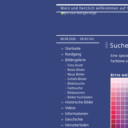
Moin und herzlich willkommen auf
08.08.2026 · 09:43 Uhr.
Suche
›› Startseite
›› Rundgang
Eine spezi
›› Bildergalerie
Farbtöne a
›
Foto-Duell
›
Beste Bilder
›
Neue Bilder
Bitte wä
›
Zufalls-Bilder
›
Bildersuche
›
Farbsuche
›
Bildautoren
›
Bilder hochladen
›› Historische Bilder
›› Videos
›› Informationen
›› Geschichte
›› Herunterladen