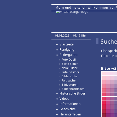
Moin und herzlich willkommen auf
08.08.2026 · 01:19 Uhr.
Suche
›› Startseite
›› Rundgang
Eine spezi
›› Bildergalerie
Farbtöne a
›
Foto-Duell
›
Beste Bilder
›
Neue Bilder
Bitte wä
›
Zufalls-Bilder
›
Bildersuche
›
Farbsuche
›
Bildautoren
›
Bilder hochladen
›› Historische Bilder
›› Videos
›› Informationen
›› Geschichte
›› Herunterladen