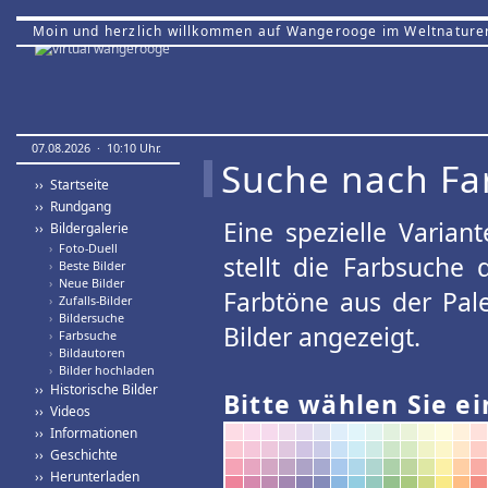
Moin und herzlich willkommen auf Wangerooge im Weltnature
07.08.2026 · 10:10 Uhr.
Suche nach Fa
›› Startseite
›› Rundgang
Eine spezielle Variant
›› Bildergalerie
›
Foto-Duell
stellt die Farbsuche
›
Beste Bilder
›
Neue Bilder
Farbtöne aus der Pal
›
Zufalls-Bilder
›
Bildersuche
Bilder angezeigt.
›
Farbsuche
›
Bildautoren
›
Bilder hochladen
›› Historische Bilder
Bitte wählen Sie ei
›› Videos
›› Informationen
›› Geschichte
›› Herunterladen