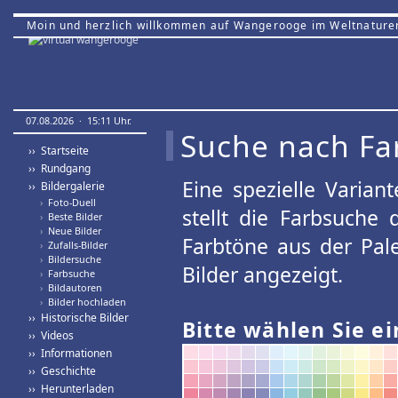
Moin und herzlich willkommen auf Wangerooge im Weltnature
07.08.2026 · 15:11 Uhr.
Suche nach Fa
›› Startseite
›› Rundgang
Eine spezielle Variant
›› Bildergalerie
›
Foto-Duell
stellt die Farbsuche
›
Beste Bilder
›
Neue Bilder
Farbtöne aus der Pal
›
Zufalls-Bilder
›
Bildersuche
Bilder angezeigt.
›
Farbsuche
›
Bildautoren
›
Bilder hochladen
›› Historische Bilder
Bitte wählen Sie ei
›› Videos
›› Informationen
›› Geschichte
›› Herunterladen