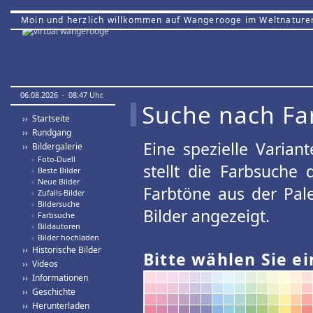
Moin und herzlich willkommen auf Wangerooge im Weltnature
06.08.2026 · 08:47 Uhr.
Suche nach Fa
›› Startseite
›› Rundgang
Eine spezielle Variant
›› Bildergalerie
›
Foto-Duell
stellt die Farbsuche
›
Beste Bilder
›
Neue Bilder
Farbtöne aus der Pal
›
Zufalls-Bilder
›
Bildersuche
Bilder angezeigt.
›
Farbsuche
›
Bildautoren
›
Bilder hochladen
›› Historische Bilder
Bitte wählen Sie ei
›› Videos
›› Informationen
›› Geschichte
›› Herunterladen