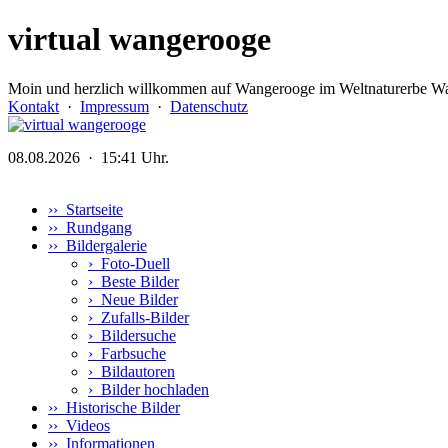
virtual wangerooge
Moin und herzlich willkommen auf Wangerooge im Weltnaturerbe Wa
Kontakt
·
Impressum
·
Datenschutz
08.08.2026 · 15:41 Uhr.
›› Startseite
›› Rundgang
›› Bildergalerie
›
Foto-Duell
›
Beste Bilder
›
Neue Bilder
›
Zufalls-Bilder
›
Bildersuche
›
Farbsuche
›
Bildautoren
›
Bilder hochladen
›› Historische Bilder
›› Videos
›› Informationen