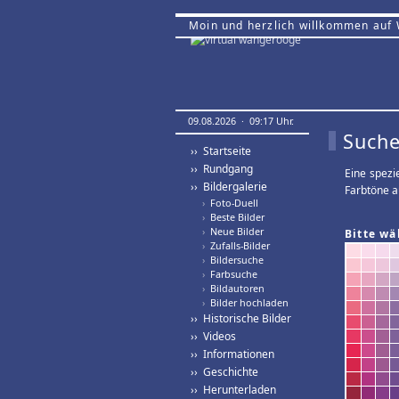
Moin und herzlich willkommen auf
09.08.2026 · 09:17 Uhr.
Suche
›› Startseite
›› Rundgang
Eine spezi
›› Bildergalerie
Farbtöne a
›
Foto-Duell
›
Beste Bilder
›
Neue Bilder
Bitte wä
›
Zufalls-Bilder
›
Bildersuche
›
Farbsuche
›
Bildautoren
›
Bilder hochladen
›› Historische Bilder
›› Videos
›› Informationen
›› Geschichte
›› Herunterladen