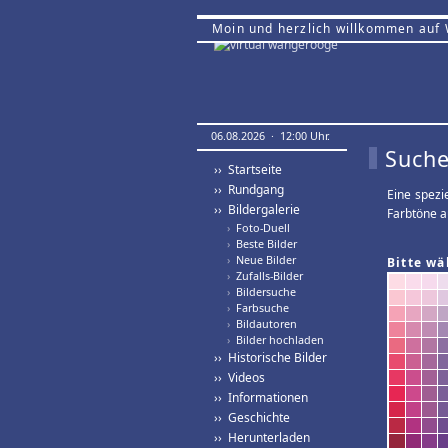
Moin und herzlich willkommen auf
06.08.2026 · 12:00 Uhr.
Suche
›› Startseite
›› Rundgang
Eine spezi
›› Bildergalerie
Farbtöne a
›
Foto-Duell
›
Beste Bilder
›
Neue Bilder
Bitte wä
›
Zufalls-Bilder
›
Bildersuche
›
Farbsuche
›
Bildautoren
›
Bilder hochladen
›› Historische Bilder
›› Videos
›› Informationen
›› Geschichte
›› Herunterladen