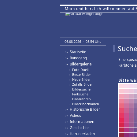
Moin und herzlich willkommen auf
06.08.2026 · 08:54 Uhr.
Suche
›› Startseite
›› Rundgang
Eine spezi
›› Bildergalerie
Farbtöne a
›
Foto-Duell
›
Beste Bilder
›
Neue Bilder
Bitte wä
›
Zufalls-Bilder
›
Bildersuche
›
Farbsuche
›
Bildautoren
›
Bilder hochladen
›› Historische Bilder
›› Videos
›› Informationen
›› Geschichte
›› Herunterladen