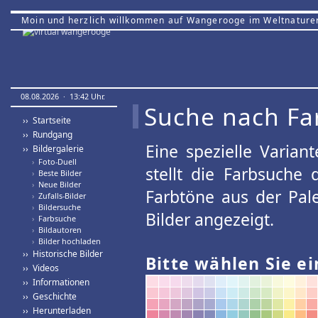
Moin und herzlich willkommen auf Wangerooge im Weltnature
08.08.2026 · 13:42 Uhr.
Suche nach Fa
›› Startseite
›› Rundgang
Eine spezielle Variant
›› Bildergalerie
›
Foto-Duell
stellt die Farbsuche
›
Beste Bilder
›
Neue Bilder
Farbtöne aus der Pal
›
Zufalls-Bilder
›
Bildersuche
Bilder angezeigt.
›
Farbsuche
›
Bildautoren
›
Bilder hochladen
›› Historische Bilder
Bitte wählen Sie ei
›› Videos
›› Informationen
›› Geschichte
›› Herunterladen