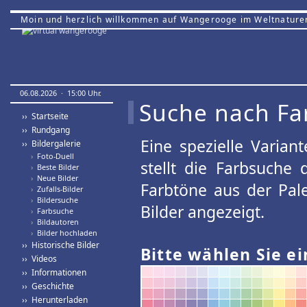
Moin und herzlich willkommen auf Wangerooge im Weltnature
06.08.2026 · 15:00 Uhr.
Suche nach Fa
›› Startseite
›› Rundgang
Eine spezielle Variant
›› Bildergalerie
›
Foto-Duell
stellt die Farbsuche
›
Beste Bilder
›
Neue Bilder
Farbtöne aus der Pal
›
Zufalls-Bilder
›
Bildersuche
Bilder angezeigt.
›
Farbsuche
›
Bildautoren
›
Bilder hochladen
›› Historische Bilder
Bitte wählen Sie ei
›› Videos
›› Informationen
›› Geschichte
›› Herunterladen