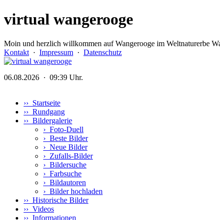
virtual wangerooge
Moin und herzlich willkommen auf Wangerooge im Weltnaturerbe Wa
Kontakt
·
Impressum
·
Datenschutz
06.08.2026 · 09:39 Uhr.
›› Startseite
›› Rundgang
›› Bildergalerie
›
Foto-Duell
›
Beste Bilder
›
Neue Bilder
›
Zufalls-Bilder
›
Bildersuche
›
Farbsuche
›
Bildautoren
›
Bilder hochladen
›› Historische Bilder
›› Videos
›› Informationen