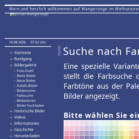
Moin und herzlich willkommen auf Wangerooge im Weltnature
10.08.2026 · 07:53 Uhr.
Suche nach Fa
›› Startseite
›› Rundgang
Eine spezielle Variant
›› Bildergalerie
›
Foto-Duell
stellt die Farbsuche
›
Beste Bilder
›
Neue Bilder
Farbtöne aus der Pal
›
Zufalls-Bilder
›
Bildersuche
Bilder angezeigt.
›
Farbsuche
›
Bildautoren
›
Bilder hochladen
›› Historische Bilder
Bitte wählen Sie ei
›› Videos
›› Informationen
›› Geschichte
›› Herunterladen