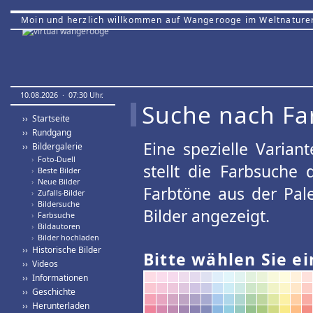
Moin und herzlich willkommen auf Wangerooge im Weltnature
10.08.2026 · 07:30 Uhr.
Suche nach Fa
›› Startseite
›› Rundgang
Eine spezielle Variant
›› Bildergalerie
›
Foto-Duell
stellt die Farbsuche
›
Beste Bilder
›
Neue Bilder
Farbtöne aus der Pal
›
Zufalls-Bilder
›
Bildersuche
Bilder angezeigt.
›
Farbsuche
›
Bildautoren
›
Bilder hochladen
›› Historische Bilder
Bitte wählen Sie ei
›› Videos
›› Informationen
›› Geschichte
›› Herunterladen