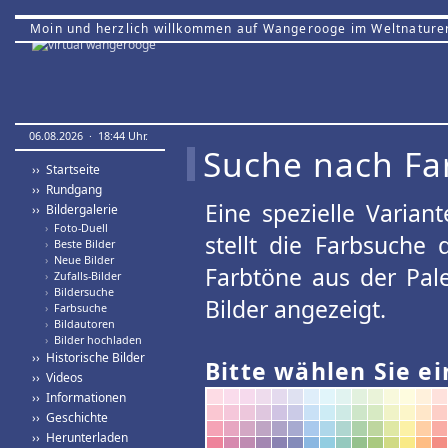
Moin und herzlich willkommen auf Wangerooge im Weltnature
06.08.2026 · 18:44 Uhr.
Suche nach Fa
›› Startseite
›› Rundgang
Eine spezielle Variant
›› Bildergalerie
›
Foto-Duell
stellt die Farbsuche
›
Beste Bilder
›
Neue Bilder
Farbtöne aus der Pal
›
Zufalls-Bilder
›
Bildersuche
Bilder angezeigt.
›
Farbsuche
›
Bildautoren
›
Bilder hochladen
›› Historische Bilder
Bitte wählen Sie ei
›› Videos
›› Informationen
›› Geschichte
›› Herunterladen