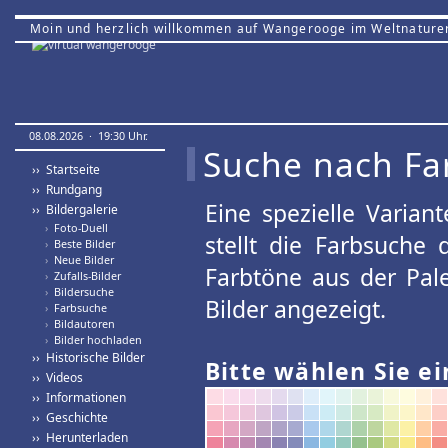
Moin und herzlich willkommen auf Wangerooge im Weltnature
08.08.2026 · 19:30 Uhr.
Suche nach Fa
›› Startseite
›› Rundgang
Eine spezielle Variant
›› Bildergalerie
›
Foto-Duell
stellt die Farbsuche
›
Beste Bilder
›
Neue Bilder
Farbtöne aus der Pal
›
Zufalls-Bilder
›
Bildersuche
Bilder angezeigt.
›
Farbsuche
›
Bildautoren
›
Bilder hochladen
›› Historische Bilder
Bitte wählen Sie ei
›› Videos
›› Informationen
›› Geschichte
›› Herunterladen