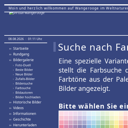
Moin und herzlich willkommen auf Wangerooge im Weltnature
08.08.2026 · 01:11 Uhr.
Suche nach Fa
›› Startseite
›› Rundgang
Eine spezielle Variant
›› Bildergalerie
›
Foto-Duell
stellt die Farbsuche
›
Beste Bilder
›
Neue Bilder
Farbtöne aus der Pal
›
Zufalls-Bilder
›
Bildersuche
Bilder angezeigt.
›
Farbsuche
›
Bildautoren
›
Bilder hochladen
›› Historische Bilder
Bitte wählen Sie ei
›› Videos
›› Informationen
›› Geschichte
›› Herunterladen