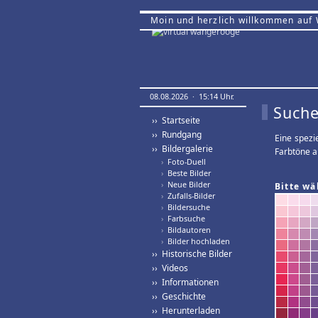
Moin und herzlich willkommen auf
08.08.2026 · 15:14 Uhr.
Suche
›› Startseite
›› Rundgang
Eine spezi
›› Bildergalerie
Farbtöne a
›
Foto-Duell
›
Beste Bilder
›
Neue Bilder
Bitte wä
›
Zufalls-Bilder
›
Bildersuche
›
Farbsuche
›
Bildautoren
›
Bilder hochladen
›› Historische Bilder
›› Videos
›› Informationen
›› Geschichte
›› Herunterladen