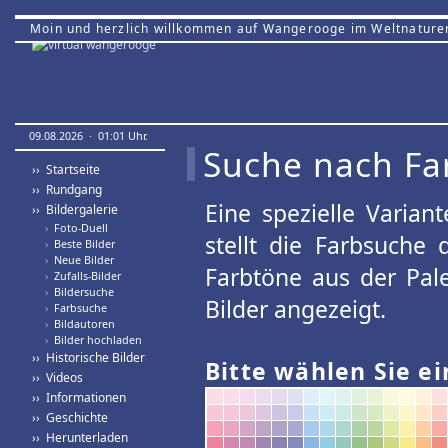
Moin und herzlich willkommen auf Wangerooge im Weltnature
09.08.2026 · 01:01 Uhr.
Suche nach Fa
›› Startseite
›› Rundgang
Eine spezielle Variant
›› Bildergalerie
›
Foto-Duell
stellt die Farbsuche
›
Beste Bilder
›
Neue Bilder
Farbtöne aus der Pal
›
Zufalls-Bilder
›
Bildersuche
Bilder angezeigt.
›
Farbsuche
›
Bildautoren
›
Bilder hochladen
›› Historische Bilder
Bitte wählen Sie ei
›› Videos
›› Informationen
›› Geschichte
›› Herunterladen