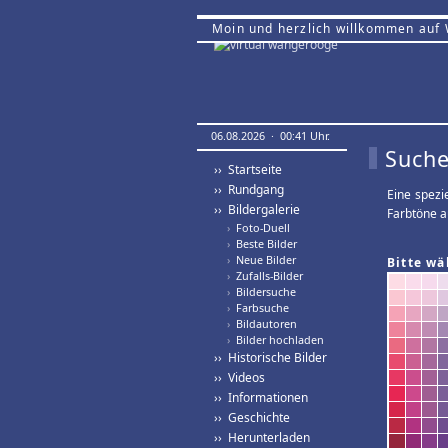
Moin und herzlich willkommen auf
06.08.2026 · 00:41 Uhr.
Suche
›› Startseite
›› Rundgang
Eine spezi
›› Bildergalerie
Farbtöne a
›
Foto-Duell
›
Beste Bilder
›
Neue Bilder
Bitte wä
›
Zufalls-Bilder
›
Bildersuche
›
Farbsuche
›
Bildautoren
›
Bilder hochladen
›› Historische Bilder
›› Videos
›› Informationen
›› Geschichte
›› Herunterladen