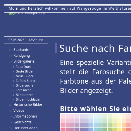
Moin und herzlich willkommen auf Wangerooge im Weltnature
07.08.2026 · 18:29 Uhr.
Suche nach Fa
›› Startseite
›› Rundgang
Eine spezielle Variant
›› Bildergalerie
›
Foto-Duell
stellt die Farbsuche
›
Beste Bilder
›
Neue Bilder
Farbtöne aus der Pal
›
Zufalls-Bilder
›
Bildersuche
Bilder angezeigt.
›
Farbsuche
›
Bildautoren
›
Bilder hochladen
›› Historische Bilder
Bitte wählen Sie ei
›› Videos
›› Informationen
›› Geschichte
›› Herunterladen