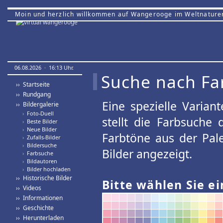
Moin und herzlich willkommen auf Wangerooge im Weltnature
06.08.2026 · 16:13 Uhr.
Suche nach Fa
›› Startseite
›› Rundgang
Eine spezielle Variant
›› Bildergalerie
›
Foto-Duell
stellt die Farbsuche
›
Beste Bilder
›
Neue Bilder
Farbtöne aus der Pal
›
Zufalls-Bilder
›
Bildersuche
Bilder angezeigt.
›
Farbsuche
›
Bildautoren
›
Bilder hochladen
›› Historische Bilder
Bitte wählen Sie ei
›› Videos
›› Informationen
›› Geschichte
›› Herunterladen