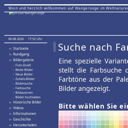
Moin und herzlich willkommen auf Wangerooge im Weltnature
06.08.2026 · 17:52 Uhr.
Suche nach Fa
›› Startseite
›› Rundgang
Eine spezielle Variant
›› Bildergalerie
›
Foto-Duell
stellt die Farbsuche
›
Beste Bilder
›
Neue Bilder
Farbtöne aus der Pal
›
Zufalls-Bilder
›
Bildersuche
Bilder angezeigt.
›
Farbsuche
›
Bildautoren
›
Bilder hochladen
›› Historische Bilder
Bitte wählen Sie ei
›› Videos
›› Informationen
›› Geschichte
›› Herunterladen