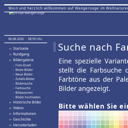
Moin und herzlich willkommen auf Wangerooge im Weltnature
06.08.2026 · 08:59 Uhr.
Suche nach Fa
›› Startseite
›› Rundgang
Eine spezielle Variant
›› Bildergalerie
›
Foto-Duell
stellt die Farbsuche
›
Beste Bilder
›
Neue Bilder
Farbtöne aus der Pal
›
Zufalls-Bilder
›
Bildersuche
Bilder angezeigt.
›
Farbsuche
›
Bildautoren
›
Bilder hochladen
›› Historische Bilder
Bitte wählen Sie ei
›› Videos
›› Informationen
›› Geschichte
›› Herunterladen