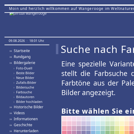
Moin und herzlich willkommen auf Wangerooge im Weltnature
09.08.2026 · 18:01 Uhr.
Suche nach Fa
›› Startseite
›› Rundgang
Eine spezielle Variant
›› Bildergalerie
›
Foto-Duell
stellt die Farbsuche
›
Beste Bilder
›
Neue Bilder
Farbtöne aus der Pal
›
Zufalls-Bilder
›
Bildersuche
Bilder angezeigt.
›
Farbsuche
›
Bildautoren
›
Bilder hochladen
›› Historische Bilder
Bitte wählen Sie ei
›› Videos
›› Informationen
›› Geschichte
›› Herunterladen