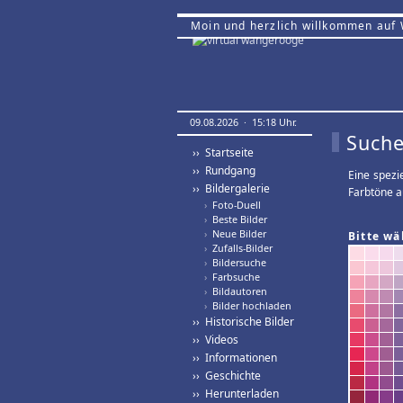
Moin und herzlich willkommen auf
09.08.2026 · 15:18 Uhr.
Suche
›› Startseite
›› Rundgang
Eine spezi
›› Bildergalerie
Farbtöne a
›
Foto-Duell
›
Beste Bilder
›
Neue Bilder
Bitte wä
›
Zufalls-Bilder
›
Bildersuche
›
Farbsuche
›
Bildautoren
›
Bilder hochladen
›› Historische Bilder
›› Videos
›› Informationen
›› Geschichte
›› Herunterladen