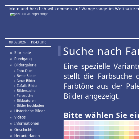
Moin und herzlich willkommen auf Wangerooge im Weltnature
08.08.2026 · 19:43 Uhr.
Suche nach Fa
›› Startseite
›› Rundgang
Eine spezielle Variant
›› Bildergalerie
›
Foto-Duell
stellt die Farbsuche
›
Beste Bilder
›
Neue Bilder
Farbtöne aus der Pal
›
Zufalls-Bilder
›
Bildersuche
Bilder angezeigt.
›
Farbsuche
›
Bildautoren
›
Bilder hochladen
›› Historische Bilder
Bitte wählen Sie ei
›› Videos
›› Informationen
›› Geschichte
›› Herunterladen