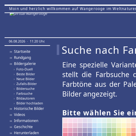
Moin und herzlich willkommen auf Wangerooge im Weltnature
06.08.2026 · 11:20 Uhr.
Suche nach Fa
›› Startseite
›› Rundgang
Eine spezielle Variant
›› Bildergalerie
›
Foto-Duell
stellt die Farbsuche
›
Beste Bilder
›
Neue Bilder
Farbtöne aus der Pal
›
Zufalls-Bilder
›
Bildersuche
Bilder angezeigt.
›
Farbsuche
›
Bildautoren
›
Bilder hochladen
›› Historische Bilder
Bitte wählen Sie ei
›› Videos
›› Informationen
›› Geschichte
›› Herunterladen