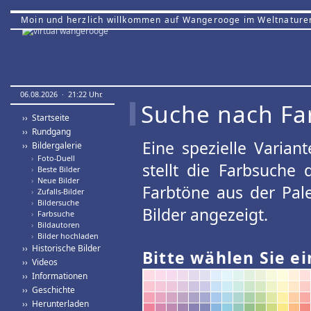
Moin und herzlich willkommen auf Wangerooge im Weltnature
06.08.2026 · 21:22 Uhr.
Suche nach Fa
›› Startseite
›› Rundgang
Eine spezielle Variant
›› Bildergalerie
›
Foto-Duell
stellt die Farbsuche
›
Beste Bilder
›
Neue Bilder
Farbtöne aus der Pal
›
Zufalls-Bilder
›
Bildersuche
Bilder angezeigt.
›
Farbsuche
›
Bildautoren
›
Bilder hochladen
›› Historische Bilder
Bitte wählen Sie ei
›› Videos
›› Informationen
›› Geschichte
›› Herunterladen