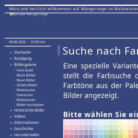
Moin und herzlich willkommen auf Wangerooge im Weltnature
09.08.2026 · 15:59 Uhr.
Suche nach Fa
›› Startseite
›› Rundgang
Eine spezielle Variant
›› Bildergalerie
›
Foto-Duell
stellt die Farbsuche
›
Beste Bilder
›
Neue Bilder
Farbtöne aus der Pal
›
Zufalls-Bilder
›
Bildersuche
Bilder angezeigt.
›
Farbsuche
›
Bildautoren
›
Bilder hochladen
›› Historische Bilder
Bitte wählen Sie ei
›› Videos
›› Informationen
›› Geschichte
›› Herunterladen