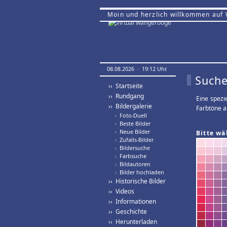
Moin und herzlich willkommen auf
08.08.2026 · 19:12 Uhr.
Suche
›› Startseite
›› Rundgang
Eine spezi
›› Bildergalerie
Farbtöne a
›
Foto-Duell
›
Beste Bilder
›
Neue Bilder
Bitte wä
›
Zufalls-Bilder
›
Bildersuche
›
Farbsuche
›
Bildautoren
›
Bilder hochladen
›› Historische Bilder
›› Videos
›› Informationen
›› Geschichte
›› Herunterladen