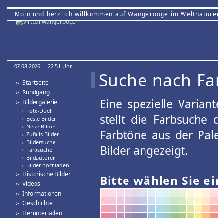
Moin und herzlich willkommen auf Wangerooge im Weltnature
07.08.2026 · 22:51 Uhr.
Suche nach Fa
›› Startseite
›› Rundgang
Eine spezielle Variant
›› Bildergalerie
›
Foto-Duell
stellt die Farbsuche
›
Beste Bilder
›
Neue Bilder
Farbtöne aus der Pal
›
Zufalls-Bilder
›
Bildersuche
Bilder angezeigt.
›
Farbsuche
›
Bildautoren
›
Bilder hochladen
›› Historische Bilder
Bitte wählen Sie ei
›› Videos
›› Informationen
›› Geschichte
›› Herunterladen