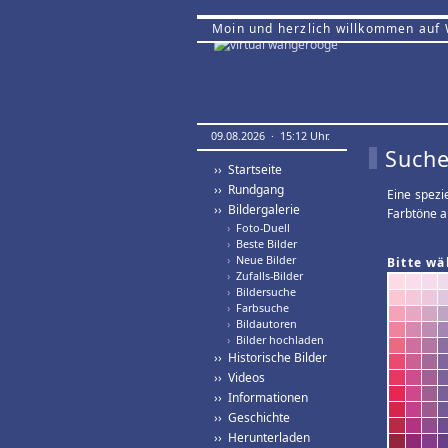
Moin und herzlich willkommen auf
09.08.2026 · 15:12 Uhr.
Suche
›› Startseite
›› Rundgang
Eine spezi
›› Bildergalerie
Farbtöne a
›
Foto-Duell
›
Beste Bilder
›
Neue Bilder
Bitte wä
›
Zufalls-Bilder
›
Bildersuche
›
Farbsuche
›
Bildautoren
›
Bilder hochladen
›› Historische Bilder
›› Videos
›› Informationen
›› Geschichte
›› Herunterladen