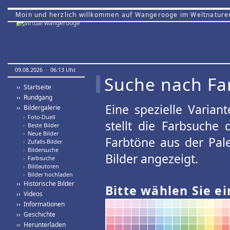
Moin und herzlich willkommen auf Wangerooge im Weltnature
09.08.2026 · 06:13 Uhr.
Suche nach Fa
›› Startseite
›› Rundgang
Eine spezielle Variant
›› Bildergalerie
›
Foto-Duell
stellt die Farbsuche
›
Beste Bilder
›
Neue Bilder
Farbtöne aus der Pal
›
Zufalls-Bilder
›
Bildersuche
Bilder angezeigt.
›
Farbsuche
›
Bildautoren
›
Bilder hochladen
›› Historische Bilder
Bitte wählen Sie ei
›› Videos
›› Informationen
›› Geschichte
›› Herunterladen