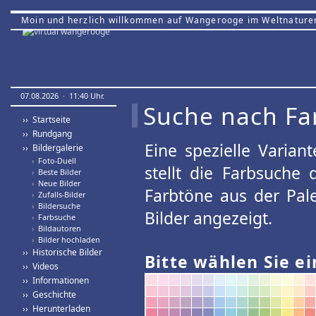
Moin und herzlich willkommen auf Wangerooge im Weltnature
07.08.2026 · 11:40 Uhr.
Suche nach Fa
›› Startseite
›› Rundgang
Eine spezielle Variant
›› Bildergalerie
›
Foto-Duell
stellt die Farbsuche
›
Beste Bilder
›
Neue Bilder
Farbtöne aus der Pal
›
Zufalls-Bilder
›
Bildersuche
Bilder angezeigt.
›
Farbsuche
›
Bildautoren
›
Bilder hochladen
›› Historische Bilder
Bitte wählen Sie ei
›› Videos
›› Informationen
›› Geschichte
›› Herunterladen