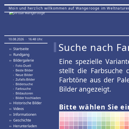
Moin und herzlich willkommen auf Wangerooge im Weltnature
10.08.2026 · 16:48 Uhr.
Suche nach Fa
›› Startseite
›› Rundgang
Eine spezielle Variant
›› Bildergalerie
›
Foto-Duell
stellt die Farbsuche
›
Beste Bilder
›
Neue Bilder
Farbtöne aus der Pal
›
Zufalls-Bilder
›
Bildersuche
Bilder angezeigt.
›
Farbsuche
›
Bildautoren
›
Bilder hochladen
›› Historische Bilder
Bitte wählen Sie ei
›› Videos
›› Informationen
›› Geschichte
›› Herunterladen