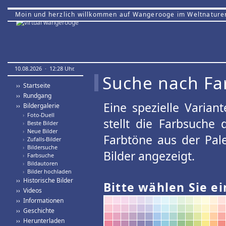
Moin und herzlich willkommen auf Wangerooge im Weltnature
10.08.2026 · 12:28 Uhr.
Suche nach Fa
›› Startseite
›› Rundgang
Eine spezielle Variant
›› Bildergalerie
›
Foto-Duell
stellt die Farbsuche
›
Beste Bilder
›
Neue Bilder
Farbtöne aus der Pal
›
Zufalls-Bilder
›
Bildersuche
Bilder angezeigt.
›
Farbsuche
›
Bildautoren
›
Bilder hochladen
›› Historische Bilder
Bitte wählen Sie ei
›› Videos
›› Informationen
›› Geschichte
›› Herunterladen