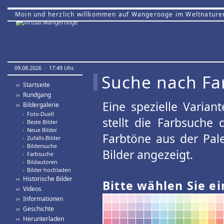
Moin und herzlich willkommen auf Wangerooge im Weltnature
09.08.2026 · 17:49 Uhr.
Suche nach Fa
›› Startseite
›› Rundgang
Eine spezielle Variant
›› Bildergalerie
›
Foto-Duell
stellt die Farbsuche
›
Beste Bilder
›
Neue Bilder
Farbtöne aus der Pal
›
Zufalls-Bilder
›
Bildersuche
Bilder angezeigt.
›
Farbsuche
›
Bildautoren
›
Bilder hochladen
›› Historische Bilder
Bitte wählen Sie ei
›› Videos
›› Informationen
›› Geschichte
›› Herunterladen