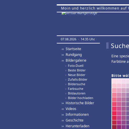
Moin und herzlich willkommen auf
07.08.2026 · 14:35 Uhr.
Suche
›› Startseite
›› Rundgang
Eine spezi
›› Bildergalerie
Farbtöne a
›
Foto-Duell
›
Beste Bilder
›
Neue Bilder
Bitte wä
›
Zufalls-Bilder
›
Bildersuche
›
Farbsuche
›
Bildautoren
›
Bilder hochladen
›› Historische Bilder
›› Videos
›› Informationen
›› Geschichte
›› Herunterladen