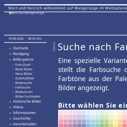
Moin und herzlich willkommen auf Wangerooge im Weltnature
10.08.2026 · 08:32 Uhr.
Suche nach Fa
›› Startseite
›› Rundgang
Eine spezielle Variant
›› Bildergalerie
›
Foto-Duell
stellt die Farbsuche
›
Beste Bilder
›
Neue Bilder
Farbtöne aus der Pal
›
Zufalls-Bilder
›
Bildersuche
Bilder angezeigt.
›
Farbsuche
›
Bildautoren
›
Bilder hochladen
›› Historische Bilder
Bitte wählen Sie ei
›› Videos
›› Informationen
›› Geschichte
›› Herunterladen