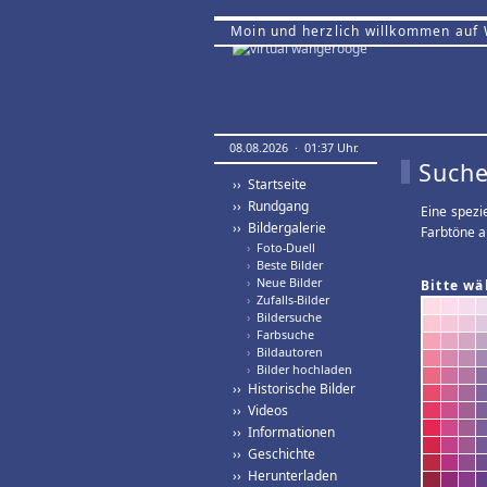
Moin und herzlich willkommen auf
08.08.2026 · 01:37 Uhr.
Suche
›› Startseite
›› Rundgang
Eine spezi
›› Bildergalerie
Farbtöne a
›
Foto-Duell
›
Beste Bilder
›
Neue Bilder
Bitte wä
›
Zufalls-Bilder
›
Bildersuche
›
Farbsuche
›
Bildautoren
›
Bilder hochladen
›› Historische Bilder
›› Videos
›› Informationen
›› Geschichte
›› Herunterladen