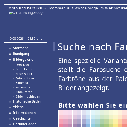
Moin und herzlich willkommen auf Wangerooge im Weltnature
10.08.2026 · 08:50 Uhr.
Suche nach Fa
›› Startseite
›› Rundgang
Eine spezielle Variant
›› Bildergalerie
›
Foto-Duell
stellt die Farbsuche
›
Beste Bilder
›
Neue Bilder
Farbtöne aus der Pal
›
Zufalls-Bilder
›
Bildersuche
Bilder angezeigt.
›
Farbsuche
›
Bildautoren
›
Bilder hochladen
›› Historische Bilder
Bitte wählen Sie ei
›› Videos
›› Informationen
›› Geschichte
›› Herunterladen